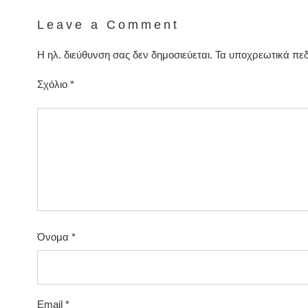
Leave a Comment
Η ηλ. διεύθυνση σας δεν δημοσιεύεται.
Τα υποχρεωτικά πεδ
Σχόλιο
*
Όνομα
*
Email
*