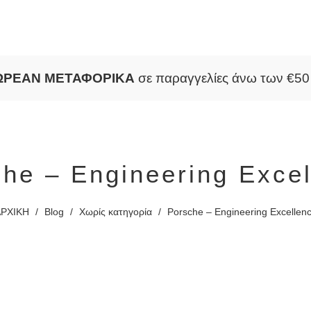
ΩΡΕΑΝ ΜΕΤΑΦΟΡΙΚΑ
σε παραγγελίες άνω των €5
he – Engineering Exce
ΡΧΙΚΗ
/
Blog
/
Χωρίς κατηγορία
/
Porsche – Engineering Excellen