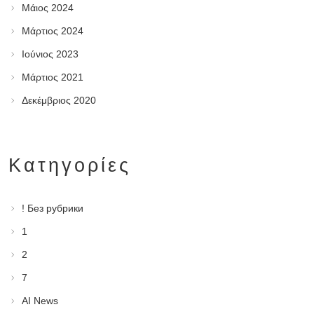
Μάιος 2024
Μάρτιος 2024
Ιούνιος 2023
Μάρτιος 2021
Δεκέμβριος 2020
Kατηγορίες
! Без рубрики
1
2
7
AI News