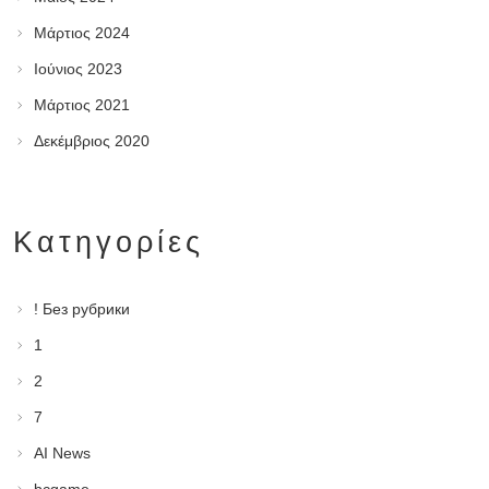
Μάρτιος 2024
Ιούνιος 2023
Μάρτιος 2021
Δεκέμβριος 2020
Kατηγορίες
! Без рубрики
1
2
7
AI News