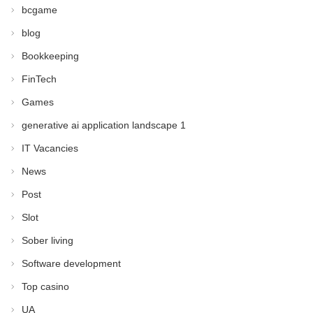
bcgame
blog
Bookkeeping
FinTech
Games
generative ai application landscape 1
IT Vacancies
News
Post
Slot
Sober living
Software development
Top casino
UA