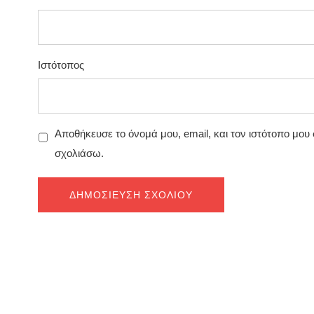
Ιστότοπος
Αποθήκευσε το όνομά μου, email, και τον ιστότοπο μου
σχολιάσω.