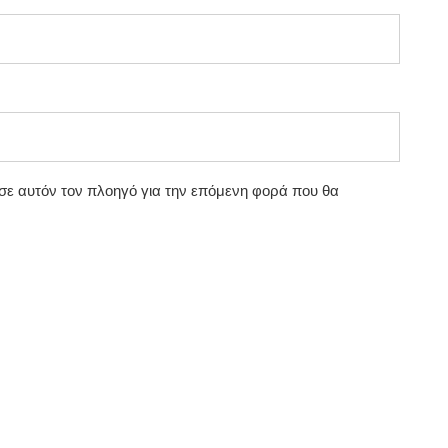
 σε αυτόν τον πλοηγό για την επόμενη φορά που θα