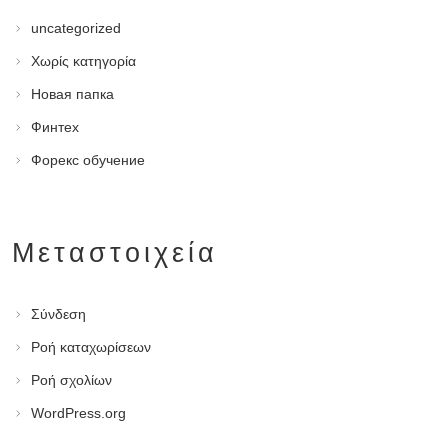
uncategorized
Χωρίς κατηγορία
Новая папка
Финтех
Форекс обучение
Μεταστοιχεία
Σύνδεση
Ροή καταχωρίσεων
Ροή σχολίων
WordPress.org