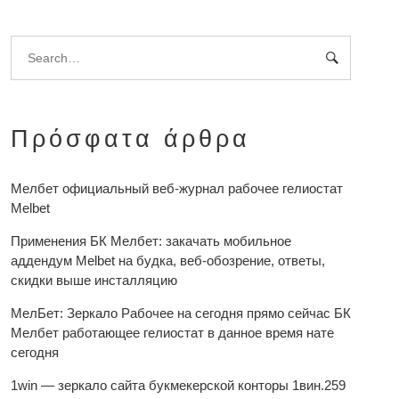
Πρόσφατα άρθρα
Мелбет официальный веб-журнал рабочее гелиостат
Melbet
Применения БК Мелбет: закачать мобильное
аддендум Melbet на будка, веб-обозрение, ответы,
скидки выше инсталляцию
МелБет: Зеркало Рабочее на сегодня прямо сейчас БК
Мелбет работающее гелиостат в данное время нате
сегодня
1win — зеркало сайта букмекерской конторы 1вин.259