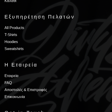
Καλάθι
Εξυπηρέτηση Πελατών
All Products
T-Shirts
Hoodies
Sweatshirts
Η Εταιρεία
Εταιρεία
FAQ
Αποστολές & Επιστροφές
Επικοινωνία