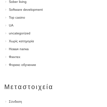
Sober living
Software development
Top casino
UA
uncategorized
Χωρίς κατηγορία
Новая папка
Финтех
Форекс обучение
Μεταστοιχεία
Σύνδεση