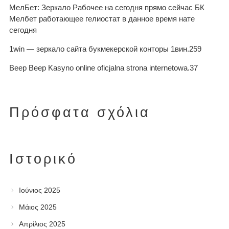
МелБет: Зеркало Рабочее на сегодня прямо сейчас БК
Мелбет работающее гелиостат в данное время нате
сегодня
1win — зеркало сайта букмекерской конторы 1вин.259
Beep Beep Kasyno online oficjalna strona internetowa.37
Πρόσφατα σχόλια
Ιστορικό
Ιούνιος 2025
Μάιος 2025
Απρίλιος 2025