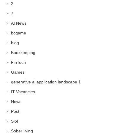
2
7
AI News
bcgame
blog
Bookkeeping
FinTech
Games
generative ai application landscape 1
IT Vacancies
News
Post
Slot
Sober living