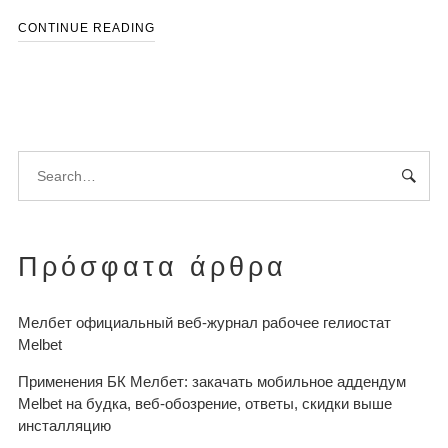
CONTINUE READING
Πρόσφατα άρθρα
Мелбет официальный веб-журнал рабочее гелиостат
Melbet
Применения БК Мелбет: закачать мобильное аддендум
Melbet на будка, веб-обозрение, ответы, скидки выше
инсталляцию