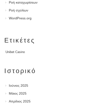
Ροή καταχωρίσεων
Ροή σχολίων
WordPress.org
Ετικέτες
Unibet Casino
Ιστορικό
Ιούνιος 2025
Μάιος 2025
Απρίλιος 2025