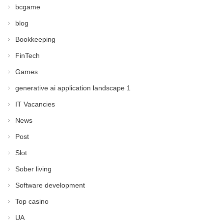
bcgame
blog
Bookkeeping
FinTech
Games
generative ai application landscape 1
IT Vacancies
News
Post
Slot
Sober living
Software development
Top casino
UA