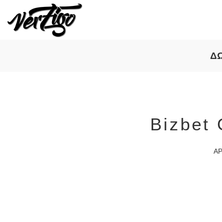
Δ
Bizbet 
ΑΡ