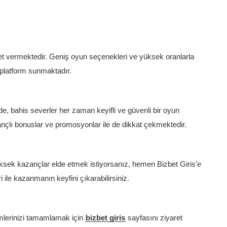
zmet vermektedir. Geniş oyun seçenekleri ve yüksek oranlarla
 platform sunmaktadır.
de, bahis severler her zaman keyifli ve güvenli bir oyun
nçlı bonuslar ve promosyonlar ile de dikkat çekmektedir.
sek kazançlar elde etmek istiyorsanız, hemen Bizbet Giris’e
 ile kazanmanın keyfini çıkarabilirsiniz.
emlerinizi tamamlamak için
bizbet giris
sayfasını ziyaret