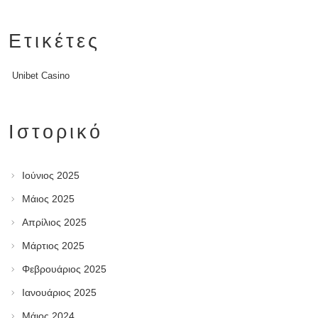
Ετικέτες
Unibet Casino
Ιστορικό
Ιούνιος 2025
Μάιος 2025
Απρίλιος 2025
Μάρτιος 2025
Φεβρουάριος 2025
Ιανουάριος 2025
Μάιος 2024