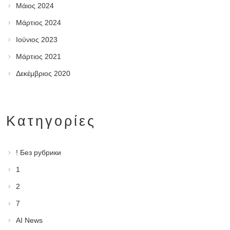
Μάιος 2024
Μάρτιος 2024
Ιούνιος 2023
Μάρτιος 2021
Δεκέμβριος 2020
Kατηγορίες
! Без рубрики
1
2
7
AI News