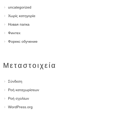
uncategorized
Χωρίς κατηγορία
Новая папка
Финтех
Форекс обучение
Μεταστοιχεία
Σύνδεση
Ροή καταχωρίσεων
Ροή σχολίων
WordPress.org