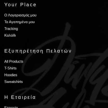
Your Place
Ο Λογαριασμός μου
Τα Αγαπημένα μου
Tracking
Καλάθι
Εξυπηρέτηση Πελατών
All Products
T-Shirts
Hoodies
Sweatshirts
Η Εταιρεία
Εταιρεία