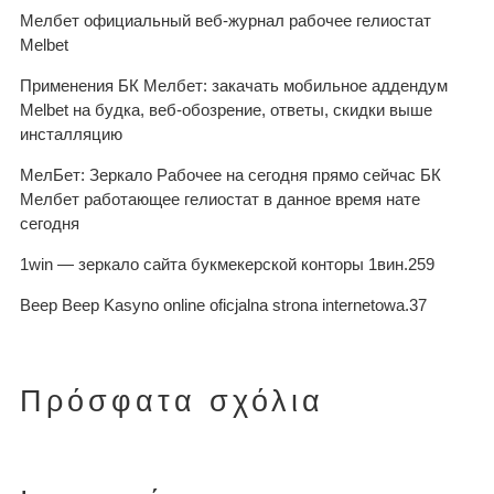
Мелбет официальный веб-журнал рабочее гелиостат
Melbet
Применения БК Мелбет: закачать мобильное аддендум
Melbet на будка, веб-обозрение, ответы, скидки выше
инсталляцию
МелБет: Зеркало Рабочее на сегодня прямо сейчас БК
Мелбет работающее гелиостат в данное время нате
сегодня
1win — зеркало сайта букмекерской конторы 1вин.259
Beep Beep Kasyno online oficjalna strona internetowa.37
Πρόσφατα σχόλια