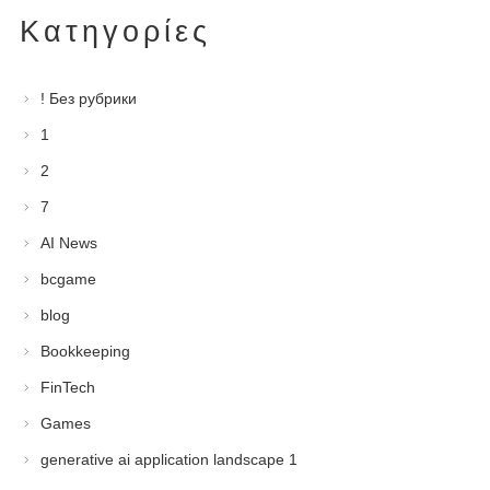
Kατηγορίες
! Без рубрики
1
2
7
AI News
bcgame
blog
Bookkeeping
FinTech
Games
generative ai application landscape 1