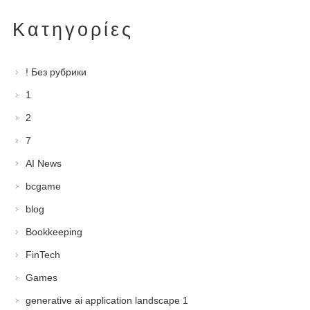
Kατηγορίες
! Без рубрики
1
2
7
AI News
bcgame
blog
Bookkeeping
FinTech
Games
generative ai application landscape 1