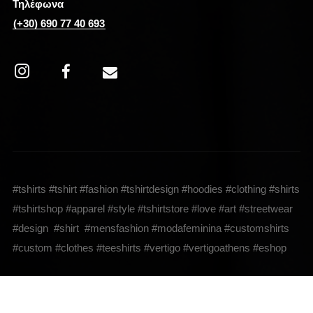
Τηλέφωνα
(+30) 690 77 40 693
#tshirts #tshirt #fashion #tshirtdesign #hoodies #clothing #shirts
#tshirtshop #apparel #style #tshirtstore #love #art #streetwear
#design #shirt #mensfashion #modafeminina #customshirts
#custom #clothes #teeshirts #vertigo #vertigoathens #eshop