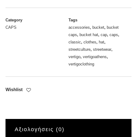
Cap
black/white
ποσότητα
Category
Tags
CAPS
accessories
,
bucket
,
bucket
caps
,
bucket hat
,
cap
,
caps
,
classic
,
clothes
,
hat
,
streetculture
,
streetwear
,
vertigo
,
vertigoathens
,
vertigoclothing
Wishlist
Αξιολογήσεις (0)