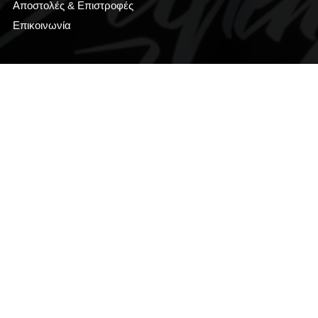
Αποστολές & Επιστροφές
Επικοινωνία
Get in Touch
Email
eshop@vertigoathens.gr
Τηλέφωνα
(+30) 690 77 40 693