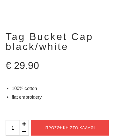
Tag Bucket Cap
black/white
€
29.90
100% cotton
flat embroidery
Tag
ΠΡΟΣΘΉΚΗ ΣΤΟ ΚΑΛΆΘΙ
Bucket