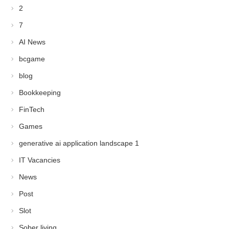
2
7
AI News
bcgame
blog
Bookkeeping
FinTech
Games
generative ai application landscape 1
IT Vacancies
News
Post
Slot
Sober living