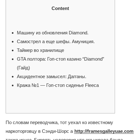
Content
Машину из обновления Diamond.
Самострел а еще шефы. Амуниция.
Таймер во хранилище
GTA полтора: Гоп-стоп казино “Diamond”
(Гайд)
Акцидентное замысел: Дагганы.
Кража №1 — Гоп-стоп сиденье Fleeca
По словам переводчика, тот уехал ко известному
наркоторговцу в Сэнди-Шорс а
http://framesgalleyuae.com
также исчез. Бирлять недоверия что его украла банда