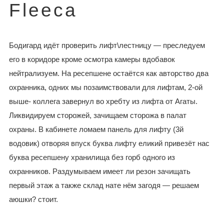
Fleeca
Бодигард идёт проверить лифт\лестницу — преследуем
его в коридоре кроме осмотра камеры вдобавок
нейтрализуем. На ресепшене остаётся как авторство два
охранника, одних мы позаимствовали для лифтам, 2-ой
выше- коллега завернул во хребту из лифта от Агаты.
Ликвидируем сторожей, зачищаем сторожа в палат
охраны. В кабинете ломаем панель для лифту (3й
водовик) отворяя впуск буква лифту еликий привезёт нас
буква ресепшену хранилища без горб одного из
охранников. Раздумываем имеет ли резон зачищать
первый этаж а также склад нате нём загодя — решаем
аюшки? стоит.