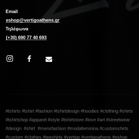
Email
eshop@vertigoathens.gr
Τηλέφωνα
(+30) 690 77 40 693
#tshirts #tshirt #fashion #tshirtdesign #hoodies #clothing #shirts
#tshirtshop #apparel #style #tshirtstore #love #art #streetwear
#design #shirt #mensfashion #modafeminina #customshirts
#custom #clothes #teeshirts #vertigo #vertigoathens #eshop