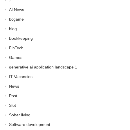
7
AI News
bcgame
blog
Bookkeeping
FinTech
Games
generative ai application landscape 1
IT Vacancies
News
Post
Slot
Sober living
Software development