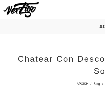
Δ
Chatear Con Desco
So
ΑΡΧΙΚΗ
/
Blog
/