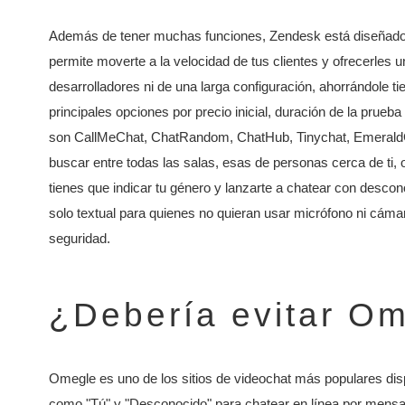
Además de tener muchas funciones, Zendesk está diseñado i
permite moverte a la velocidad de tus clientes y ofrecerles u
desarrolladores ni de una larga configuración, ahorrándole t
principales opciones por precio inicial, duración de la prueba
son CallMeChat, ChatRandom, ChatHub, Tinychat, EmeraldCh
buscar entre todas las salas, esas de personas cerca de ti,
tienes que indicar tu género y lanzarte a chatear con descono
solo textual para quienes no quieran usar micrófono ni cám
seguridad.
¿Debería evitar O
Omegle es uno de los sitios de videochat más populares disp
como "Tú" y "Desconocido" para chatear en línea por mensa