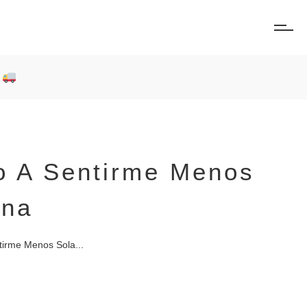
0
o A Sentirme Menos
ena
irme Menos Sola...