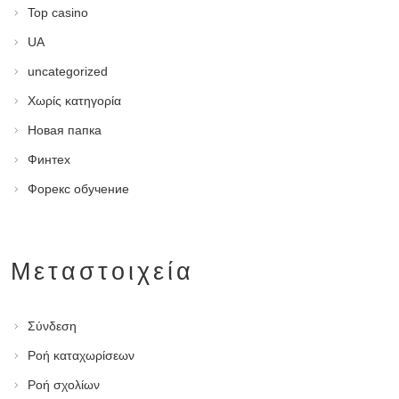
Top casino
UA
uncategorized
Χωρίς κατηγορία
Новая папка
Финтех
Форекс обучение
Μεταστοιχεία
Σύνδεση
Ροή καταχωρίσεων
Ροή σχολίων