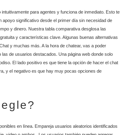
ntuitivamente para agentes y funciona de inmediato. Esto te
n apoyo significativo desde el primer día sin necesidad de
iempo y dinero. Nuestra tabla comparativa desglosa las
 gratuita y características clave. Algunas buenas alternativas
at y muchas más. A la hora de chatear, vas a poder
 o las de usuarios destacados. Una página web donde solo
diso. El lado positivo es que tiene la opción de hacer el chat
ara, y el negativo es que hay muy pocas opciones de
megle?
onibles en línea. Empareja usuarios aleatorios identificados
je, video o ambos . Los usuarios también pueden agregar