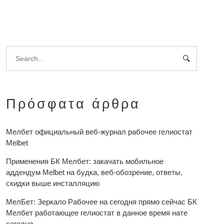
Πρόσφατα άρθρα
Мелбет официальный веб-журнал рабочее гелиостат
Melbet
Применения БК Мелбет: закачать мобильное
аддендум Melbet на будка, веб-обозрение, ответы,
скидки выше инсталляцию
МелБет: Зеркало Рабочее на сегодня прямо сейчас БК
Мелбет работающее гелиостат в данное время нате
сегодня