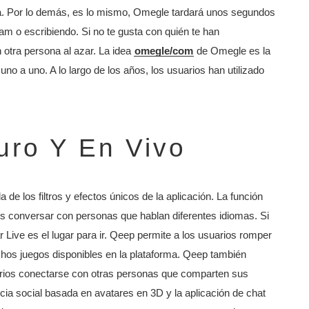
na. Por lo demás, es lo mismo, Omegle tardará unos segundos
am o escribiendo. Si no te gusta con quién te han
otra persona al azar. La idea
omegle/com
de Omegle es la
no a uno. A lo largo de los años, los usuarios han utilizado
uro Y En Vivo
e los filtros y efectos únicos de la aplicación. La función
os conversar con personas que hablan diferentes idiomas. Si
 Live es el lugar para ir. Qeep permite a los usuarios romper
chos juegos disponibles en la plataforma. Qeep también
arios conectarse con otras personas que comparten sus
ia social basada en avatares en 3D y la aplicación de chat