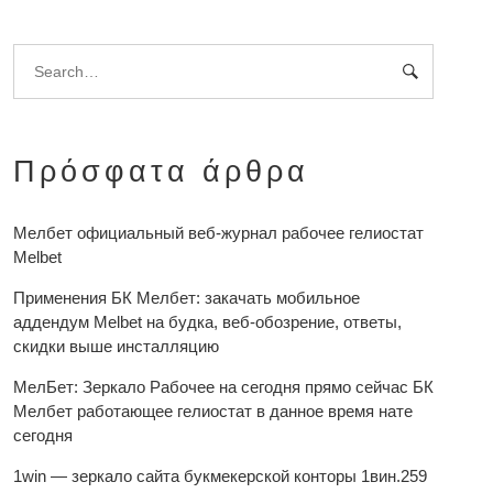
Πρόσφατα άρθρα
Мелбет официальный веб-журнал рабочее гелиостат
Melbet
Применения БК Мелбет: закачать мобильное
аддендум Melbet на будка, веб-обозрение, ответы,
скидки выше инсталляцию
МелБет: Зеркало Рабочее на сегодня прямо сейчас БК
Мелбет работающее гелиостат в данное время нате
сегодня
1win — зеркало сайта букмекерской конторы 1вин.259