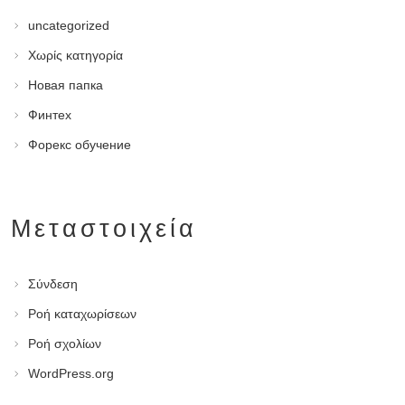
uncategorized
Χωρίς κατηγορία
Новая папка
Финтех
Форекс обучение
Μεταστοιχεία
Σύνδεση
Ροή καταχωρίσεων
Ροή σχολίων
WordPress.org