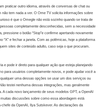
am praticar outro idioma, através de conversas de chat ou
 não tem nada a ver. O Ome TV solicita informações sobre
curioso é que o Omegle não está sozinho quando se trata de
m pessoas completamente desconhecidas, sem a necessidade
oa, pressione o botão “Stop”e confirme apertando novamente
 no “X” e fechar a janela. Com as polêmicas, hoje a plataforma
em sites de conteúdo adulto, caso seja o que procuram.
 e pode ir direto para qualquer ação que esteja planejando
mo para usuários completamente novos, e pode ajudar você a
 qualquer uma dessas opções se usar um dos serviços ou
 Não testei nenhuma dessas integrações, mas geralmente
a. A cada novo lançamento de seus modelos GPT, a OpenAI
há muitas discussões sobre como essa abordagem está
a-chefe da OpenAI, Ilya Sutskever. As declarações da