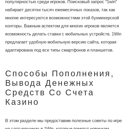
популярностью среди игроков. Поисковый запрос “1win”
набирает десятки тысяч ежемесячных показов, так как
многие интересуются возможностями этой букмекерской
конторы. Важным аспектом для многих игроков является
возможность делать ставки с мобильных устройств. 1Win
предлагает удобную мобильную версию сайта, которая
адаптирована под все типы смартфонов и планшетов.
Способы Пополнения,
Вывода Денежных
Средств Со Счета
Казино
В этом разделе мы предоставим полезные советы по игре
на слот-машинах в 1Win, которые помогут новичкам