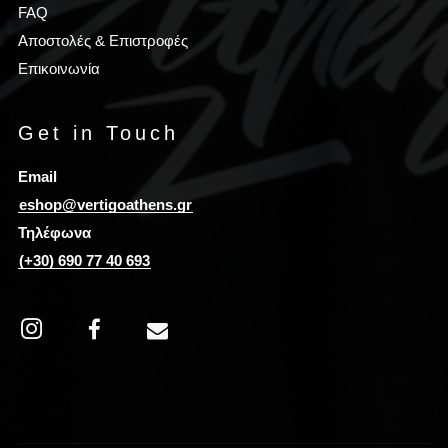
FAQ
Αποστολές & Επιστροφές
Επικοινωνία
Get in Touch
Email
eshop@vertigoathens.gr
Τηλέφωνα
(+30) 690 77 40 693