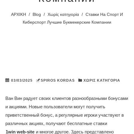
ΑΡΧΙΚΗ
/
Blog
/
Χωρίς κατηγορία
/
Ставки На Спорт И
Киберспорт Лучшие Букмекерские Компании
03/03/2025
SPIROS KORDAS
ΧΩΡΊΣ ΚΑΤΗΓΟΡΊΑ
Ван Вин радует своих клиентов разнообразными бонусами
и акциями. Новые пользователи могут получить
приветственный бонус, а регулярные игроки участвуют в
различных акциях, получают бесплатные ставки
1win web-site
и многое другое. Здесь представлено