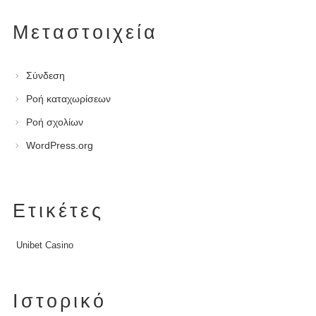
Μεταστοιχεία
Σύνδεση
Ροή καταχωρίσεων
Ροή σχολίων
WordPress.org
Ετικέτες
Unibet Casino
Ιστορικό