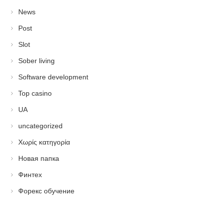
News
Post
Slot
Sober living
Software development
Top casino
UA
uncategorized
Χωρίς κατηγορία
Новая папка
Финтех
Форекс обучение