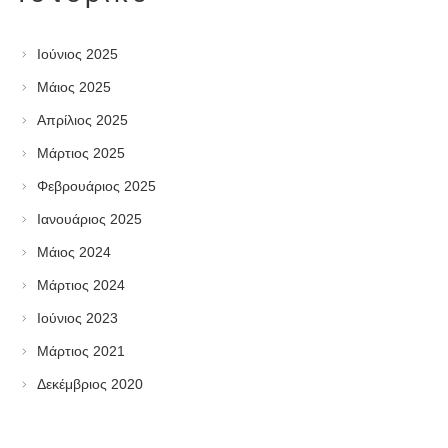
Ιούνιος 2025
Μάιος 2025
Απρίλιος 2025
Μάρτιος 2025
Φεβρουάριος 2025
Ιανουάριος 2025
Μάιος 2024
Μάρτιος 2024
Ιούνιος 2023
Μάρτιος 2021
Δεκέμβριος 2020