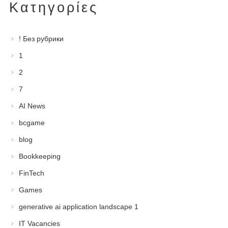
Kατηγορίες
! Без рубрики
1
2
7
AI News
bcgame
blog
Bookkeeping
FinTech
Games
generative ai application landscape 1
IT Vacancies