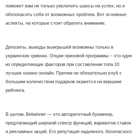
поможет вам не только увеличить шансы на успех, но и
обезопасить себя от возможных проблем. Вот основные
аспекты, на которые стоит обратить внимание.
Депозиты, выводы выигрышей возможны только в
украинских гривнах. Опции призовой программы – это один
из определяющих факторов при составлении топа 10
лучших казино онлайн. Причем не обязательно клуб с
большим количеством подарков окажется на вершине
рейтинга.
В целом, Betwinner — это авторитетный букмекер,
предлагающий широкий спектр функций, вариантов ставок
и рекламных акций. Его репутация надежного, безопасного