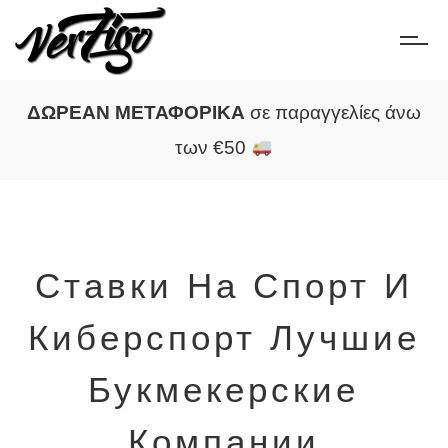
ΔΩΡΕΑΝ ΜΕΤΑΦΟΡΙΚΑ
σε παραγγελίες άνω
των €50
Ставки На Спорт И
Киберспорт Лучшие
Букмекерские
Компании