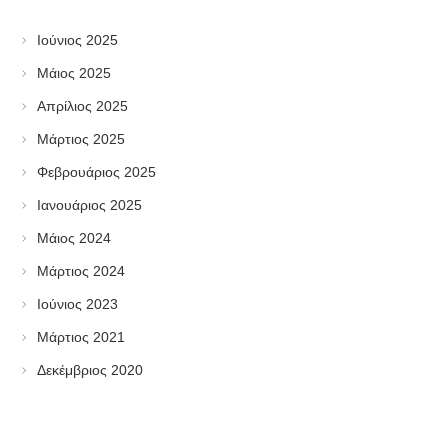
Ιούνιος 2025
Μάιος 2025
Απρίλιος 2025
Μάρτιος 2025
Φεβρουάριος 2025
Ιανουάριος 2025
Μάιος 2024
Μάρτιος 2024
Ιούνιος 2023
Μάρτιος 2021
Δεκέμβριος 2020