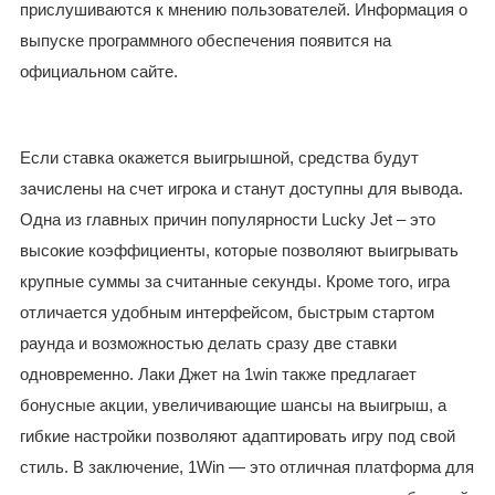
прислушиваются к мнению пользователей. Информация о
выпуске программного обеспечения появится на
официальном сайте.
Если ставка окажется выигрышной, средства будут
зачислены на счет игрока и станут доступны для вывода.
Одна из главных причин популярности Lucky Jet – это
высокие коэффициенты, которые позволяют выигрывать
крупные суммы за считанные секунды. Кроме того, игра
отличается удобным интерфейсом, быстрым стартом
раунда и возможностью делать сразу две ставки
одновременно. Лаки Джет на 1win также предлагает
бонусные акции, увеличивающие шансы на выигрыш, а
гибкие настройки позволяют адаптировать игру под свой
стиль. В заключение, 1Win — это отличная платформа для