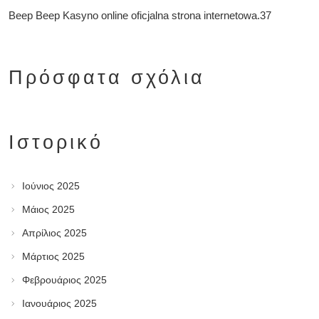
Beep Beep Kasyno online oficjalna strona internetowa.37
Πρόσφατα σχόλια
Ιστορικό
Ιούνιος 2025
Μάιος 2025
Απρίλιος 2025
Μάρτιος 2025
Φεβρουάριος 2025
Ιανουάριος 2025