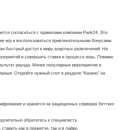
ется согласиться с правилами компании Parik24. Это
ие игр и воспользоваться привлекательными бонусами.
вая быстрый доступ к миру азартных развлечений. На
роприятий и совершать ставки в процессе игры. Помимо
езультат раунда. Менее популярные мероприятия и
рные. Откройте нужный слот в разделе “Казино” на
ифрование и хранятся на защищенных серверах беттинг-
длительно обратитесь к специалисту.
ставить как в прематче, так и в лайве.