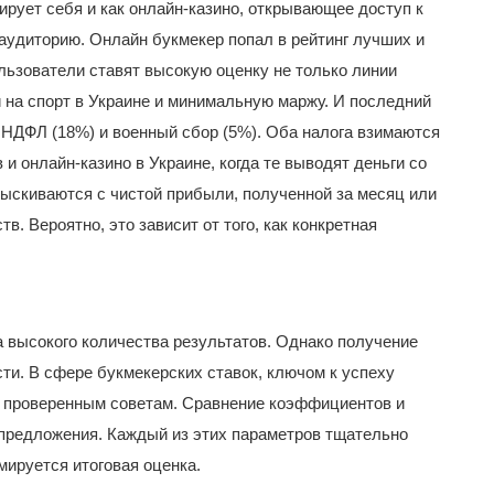
рует себя и как онлайн-казино, открывающее доступ к
удиторию. Онлайн букмекер попал в рейтинг лучших и
льзователи ставят высокую оценку не только линии
 на спорт в Украине и минимальную маржу. И последний
НДФЛ (18%) и военный сбор (5%). Оба налога взимаются
и онлайн-казино в Украине, когда те выводят деньги со
взыскиваются с чистой прибыли, полученной за месяц или
тв. Вероятно, это зависит от того, как конкретная
а высокого количества результатов. Однако получение
сти. В сфере букмекерских ставок, ключом к успеху
е проверенным советам. Сравнение коэффициентов и
предложения. Каждый из этих параметров тщательно
ируется итоговая оценка.