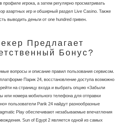
в профиле игрока, а затем регулярно просматривать
ор азартных игр и обширный раздел Live Casino. Также
ть выводить деньги от one hundred гривен.
мекер Предлагает
етственный Бонус?
емые вопросы и описание правил пользования сервисом.
 платформе Парик 24, восстановление доступа возможно
ерейти на страницу входа и выбрать опцию «Забыли
ты или номера мобильного телефона для отправки
но» пользователи Parik 24 найдут разнообразные
Pragmatic Play обеспечивают незабываемые впечатления
вождения. Sun of Egypt 2 является одной из самых