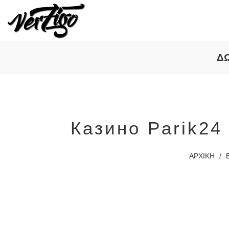
Δ
Казино Parik24
ΑΡΧΙΚΗ
/