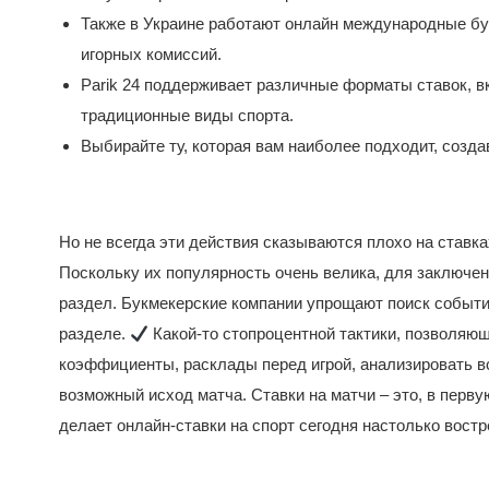
Также в Украине работают онлайн международные б
игорных комиссий.
Parik 24 поддерживает различные форматы ставок, в
традиционные виды спорта.
Выбирайте ту, которая вам наиболее подходит, создав
Но не всегда эти действия сказываются плохо на ставка
Поскольку их популярность очень велика, для заключе
раздел. Букмекерские компании упрощают поиск событий
разделе.
Какой-то стопроцентной тактики, позволяющ
коэффициенты, расклады перед игрой, анализировать в
возможный исход матча. Ставки на матчи – это, в перв
делает онлайн-ставки на спорт сегодня настолько вост