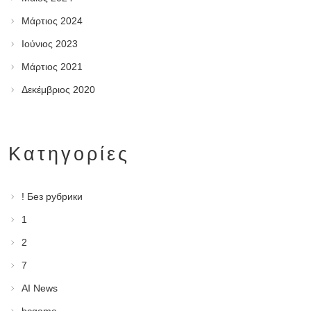
Μάρτιος 2024
Ιούνιος 2023
Μάρτιος 2021
Δεκέμβριος 2020
Kατηγορίες
! Без рубрики
1
2
7
AI News