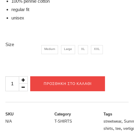
100% pennie cotton
regular fit
unisex
Size
Medium
Large
XL
XXL
Vertigo
ΠΡΟΣΘΉΚΗ ΣΤΟ ΚΑΛΆΘΙ
global
steel
blue
tee
SKU
Category
Tags
N/A
T-SHIRTS
streetwear
,
Summ
ποσότητα
shirts
,
tee
,
vertig