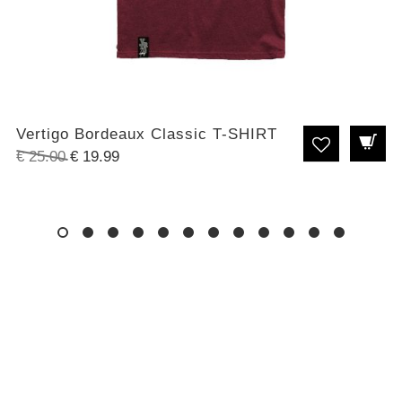
Vertigo Bordeaux Classic T-SHIRT
Original
Η
€
25.00
€
19.99
price
τρέχουσα
was:
τιμή
€ 25.00.
είναι:
€ 19.99.