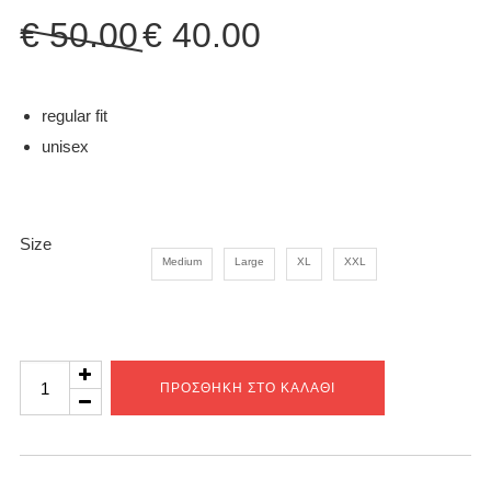
Original
Η
€
50.00
€
40.00
price
τρέχουσα
was:
τιμή
€ 50.00.
είναι:
regular fit
€ 40.00.
unisex
Size
Medium
Large
XL
XXL
Team
ΠΡΟΣΘΉΚΗ ΣΤΟ ΚΑΛΆΘΙ
tag
grapes
hoodie