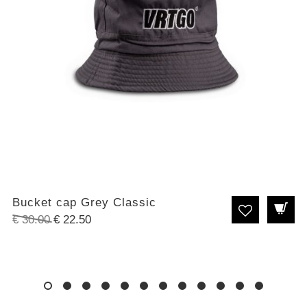
Bucket cap Grey Classic
Original
Η
€
30.00
€
22.50
price
τρέχουσα
was:
τιμή
€ 30.00.
είναι:
€ 22.50.