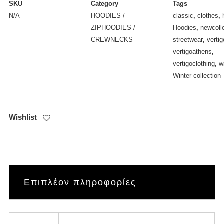
ποσότητα
SKU
Category
Tags
N/A
HOODIES /
classic
,
clothes
,
ZIPHOODIES /
Hoodies
,
newcoll
CREWNECKS
streetwear
,
vertig
vertigoathens
,
vertigoclothing
,
w
Winter collection
Wishlist
Επιπλέον πληροφορίες