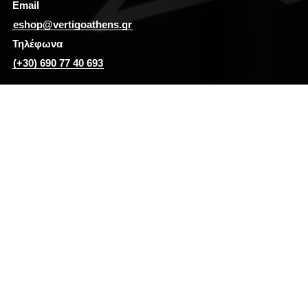
Email
eshop@vertigoathens.gr
Τηλέφωνα
(+30) 690 77 40 693
#tshirts #tshirt #fashion #tshirtdesign #hoodies #clothing #shirts
#tshirtshop #apparel #style #tshirtstore #love #art #streetwear
#design #shirt #mensfashion #modafeminina #customshirts
#custom #clothes #teeshirts #vertigo #vertigoathens #eshop