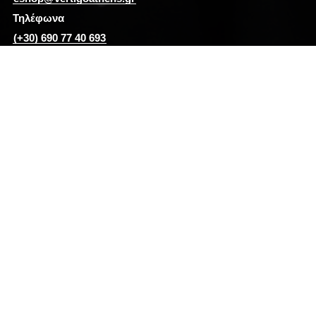
Τηλέφωνα
(+30) 690 77 40 693
#tshirts #tshirt #fashion #tshirtdesign #hoodies #clothing #shirts
#tshirtshop #apparel #style #tshirtstore #love #art #streetwear
#design #shirt #mensfashion #modafeminina #customshirts
#custom #clothes #teeshirts #vertigo #vertigoathens #eshop