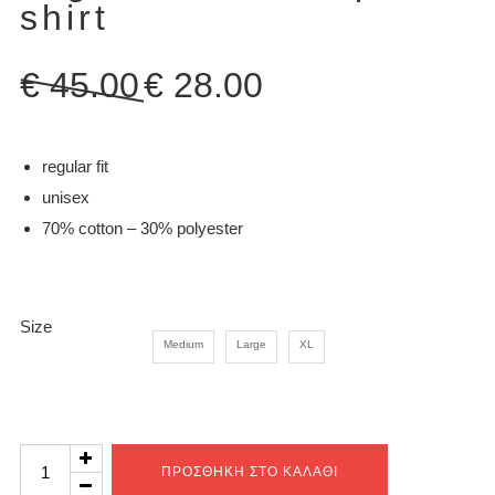
shirt
Original
Η
€
45.00
€
28.00
price
τρέχουσα
was:
τιμή
€ 45.00.
είναι:
regular fit
€ 28.00.
unisex
70% cotton – 30% polyester
Size
Medium
Large
XL
Tag
ΠΡΟΣΘΉΚΗ ΣΤΟ ΚΑΛΆΘΙ
veraman