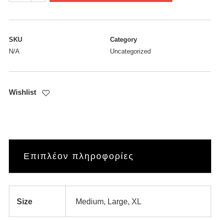
striped
shirt
ποσότητα
SKU
Category
N/A
Uncategorized
Wishlist
Επιπλέον πληροφορίες
Size
Medium, Large, XL