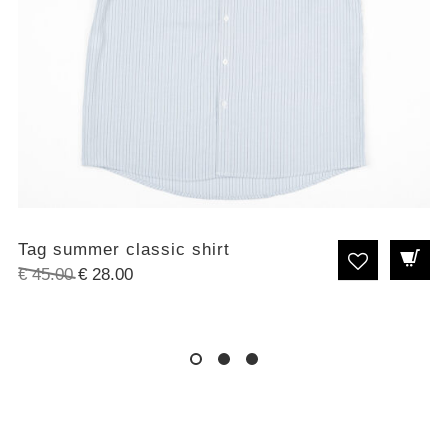
Tag summer classic shirt
Original
Η
€
45.00
€
28.00
price
τρέχουσα
was:
τιμή
€ 45.00.
είναι:
€ 28.00.