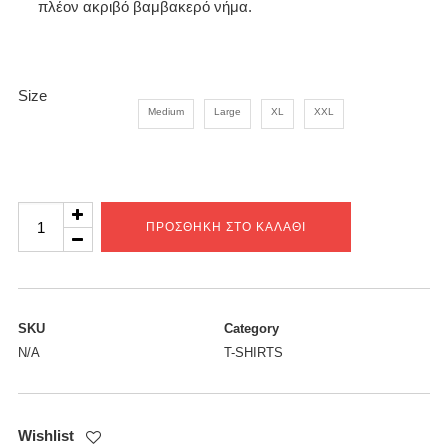
πλέον ακριβό βαμβακερό νήμα.
Size
Medium
Large
XL
XXL
Pills
ΠΡΟΣΘΉΚΗ ΣΤΟ ΚΑΛΆΘΙ
T-
SHIRT
ποσότητα
SKU
Category
N/A
T-SHIRTS
Wishlist