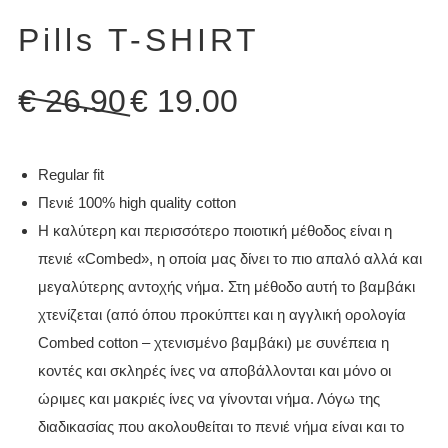
Pills T-SHIRT
Original
Η
€
26.90
€
19.00
price
τρέχουσα
was:
τιμή
€ 26.90.
είναι:
Regular fit
€ 19.00.
Πενιέ 100% high quality cotton
Η καλύτερη και περισσότερο ποιοτική μέθοδος είναι η
πενιέ «Combed», η οποία μας δίνει το πιο απαλό αλλά και
μεγαλύτερης αντοχής νήμα. Στη μέθοδο αυτή το βαμβάκι
χτενίζεται (από όπου προκύπτει και η αγγλική ορολογία
Combed cotton – χτενισμένο βαμβάκι) με συνέπεια η
κοντές και σκληρές ίνες να αποβάλλονται και μόνο οι
ώριμες και μακριές ίνες να γίνονται νήμα. Λόγω της
διαδικασίας που ακολουθείται το πενιέ νήμα είναι και το