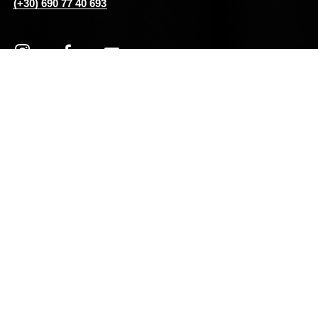
(+30) 690 77 40 693
#tshirts #tshirt #fashion #tshirtdesign #hoodies #clothing #shirts
#tshirtshop #apparel #style #tshirtstore #love #art #streetwear
#design #shirt #mensfashion #modafeminina #customshirts
#custom #clothes #teeshirts #vertigo #vertigoathens #eshop
Vertigo Athens Clothes © 2025