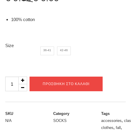
price
τρέχουσα
was:
τιμή
€ 9.00.
είναι:
100% cotton
€ 6.00.
Size
36-41
42-46
Panther
ΠΡΟΣΘΉΚΗ ΣΤΟ ΚΑΛΆΘΙ
socks
ποσότητα
SKU
Category
Tags
N/A
SOCKS
accessories
,
clas
clothes
,
fall
,