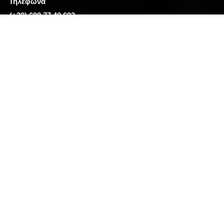
Τηλέφωνα
(+30) 690 77 40 693
#tshirts #tshirt #fashion #tshirtdesign #hoodies #clothing #shirts
#tshirtshop #apparel #style #tshirtstore #love #art #streetwear
#design #shirt #mensfashion #modafeminina #customshirts
#custom #clothes #teeshirts #vertigo #vertigoathens #eshop