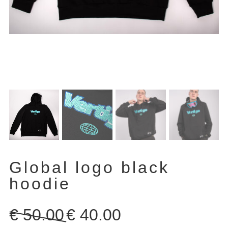
Global logo black
hoodie
Original
Η
€
50.00
€
40.00
price
τρέχουσα