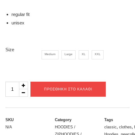
was:
τιμή
€ 50.00.
είναι:
regular fit
€ 40.00.
unisex
Size
Medium
Large
XL
XXL
Global
ΠΡΟΣΘΉΚΗ ΣΤΟ ΚΑΛΆΘΙ
logo
black
hoodie
ποσότητα
SKU
Category
Tags
N/A
HOODIES /
classic
,
clothes
,
ZIPHOODIES /
Hoodies
,
newcoll